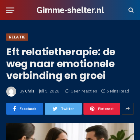
Gimme-shelter.nl
RELATIE
Eft relatietherapie: de
weg naar emotionele
verbinding en groei
By
Chris
juli 5, 2026
Geen reacties
6 Mins Read
Facebook
Twitter
Pinterest