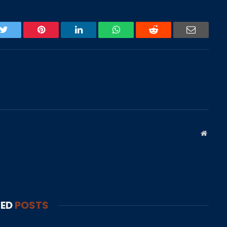
k
Twitter
Pinterest
LinkedIn
WhatsApp
Reddit
Email
Websit
TED
POSTS