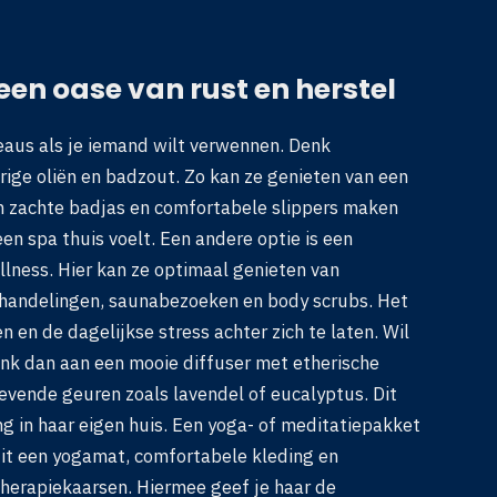
en oase van rust en herstel
eaus als je iemand wilt verwennen. Denk
ige oliën en badzout. Zo kan ze genieten van een
n zachte badjas en comfortabele slippers maken
een spa thuis voelt. Een andere optie is een
lness. Hier kan ze optimaal genieten van
ehandelingen, saunabezoeken en body scrubs. Het
 en de dagelijkse stress achter zich te laten. Wil
denk dan aan een mooie diffuser met etherische
evende geuren zoals lavendel of eucalyptus. Dit
g in haar eigen huis. Een yoga- of meditatiepakket
uit een yogamat, comfortabele kleding en
herapiekaarsen. Hiermee geef je haar de